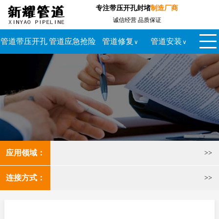
专注带压开孔封堵
制造厂商
诚信经营 品质保证
管道带压开孔
管道应急抢险
管道修复
管道安装
∨
∨
封堵
∨
∨
应用领域：
>>
连接方式：
>>